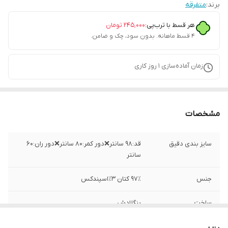
برند:
متفرقه
هر قسط با ترب‌پی:
۲۴۵٬۰۰۰
تومان
۴ قسط ماهانه. بدون سود، چک و ضامن.
زمان آماده‌سازی
1
روز کاری
مشخصات
سایز بندی دقیق
قد:۹۸ سانتر❌دور کمر:۸۰ سانتر❌دور ران:۶۰
سانتر
جنس
۹۷٪ کتان ۳٪اسپندکس
ساخت
بنگلادش