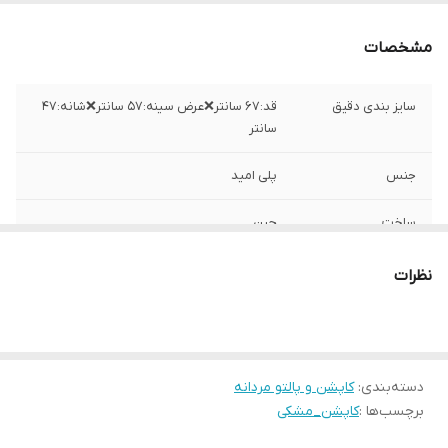
مشخصات
سایز بندی دقیق
قد:۶۷ سانتر❌عرض سینه:۵۷ سانتر❌شانه:۴۷
سانتر
جنس
پلی امید
ساخت
چین
نظرات
دسته‌بندی
:
کاپشن و پالتو مردانه
برچسب‌ها :
کاپشن_مشکی