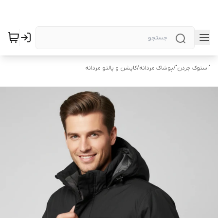
"استوک جردن"
/
پوشاک مردانه
/
کاپشن و پالتو مردانه