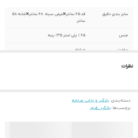
سایز بندی دقیق
قد:۶۵ سانتر❌عرض سینه: ۶۸ سانتر❌شانه:۵۸
سانتر
جنس
۶۵ ٪ پلی استر ۳۵٪ پنبه
ساخت
میانمار
نظرات
دسته‌بندی
:
بادگیر و بارانی مردانه
برچسب‌ها :
بادگیر_قرمز