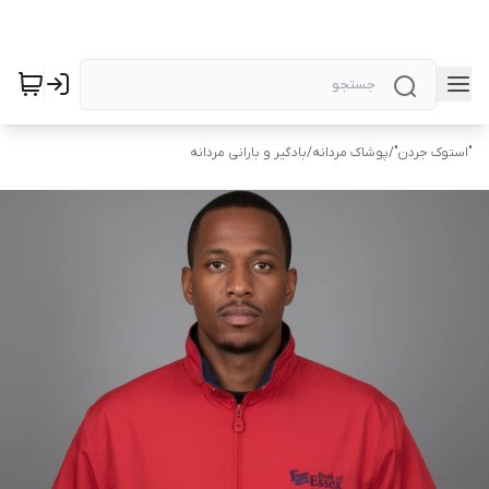
"استوک جردن"
/
پوشاک مردانه
/
بادگیر و بارانی مردانه