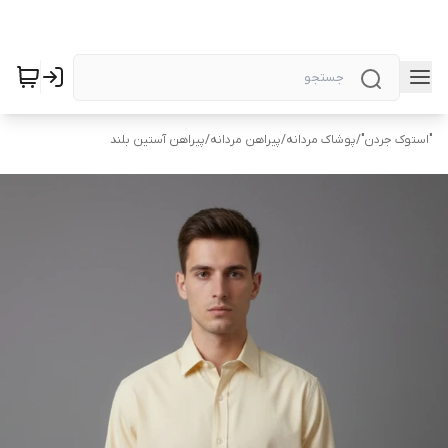
"استوک جردن"
/
پوشاک مردانه
/
پیراهن مردانه
/
پیراهن آستین بلند