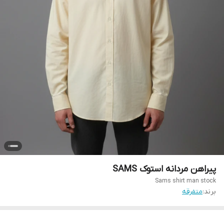
پیراهن مردانه استوک SAMS
Sams shirt man stock
برند:
متفرقه