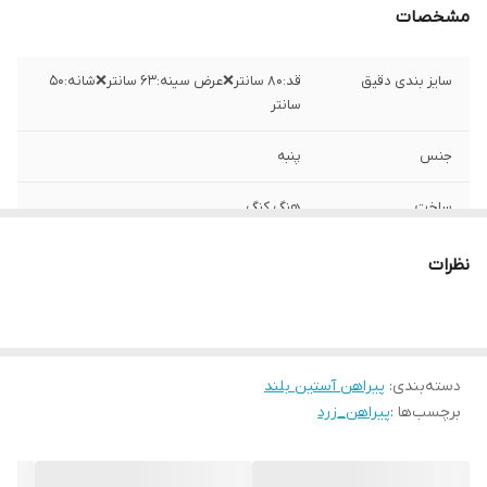
مشخصات
سایز بندی دقیق
قد:۸۰ سانتر❌عرض سینه:۶۳ سانتر❌شانه:۵۰
سانتر
جنس
پنبه
ساخت
هنگ کنگ
نظرات
دسته‌بندی
:
پیراهن آستین بلند
برچسب‌ها :
پیراهن_زرد