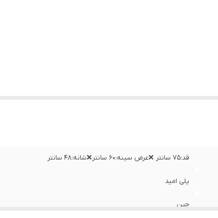
قد:۷۵ سانتر ❌عرض سینه:۶۰ سانتر❌شانه:۴۸ سانتر
پلی امید
چین