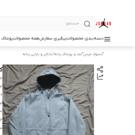
دسته‌بندی محصولات
پیگیری سفارش
همه محصولات
پوشاک م
"استوک جردن"
/
مد و پوشاک زنانه
/
بادگیر و بارانی زنانه
کا
er
بر
دس
بر
سا
ج
س