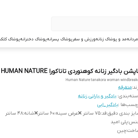
ردانه
مد و پوشاک زنانه
ورزش و سفر
پوشاک پسرانه
پوشاک دخترانه
پوشاک کلک
پشن بادگیر زنانه کوهنوردی تاناکورا HUMAN NATURE
Human Nature tanakora woman windbreak
ند:
متفرقه
ته‌بندی
:
بادگیر و بارانی زنانه
چسب‌ها :
بادگیر_ابی
یز بندی دقیق
:
قد:۷۵ سانتر ❌عرض سینه:۶۰ سانتر❌شانه:۴۸ سانتر
نس
:
پلی امید
اخت
:
چین