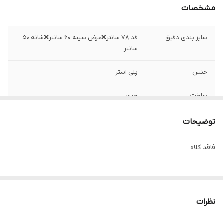
مشخصات
سایز بندی دقیق
قد:۷۸ سانتر❌عرض سینه:۶۰ سانتر❌شانه:۵۰
سانتر
جنس
پلی استر
ساخت
چین
توضیحات
فاقد کلاه
نظرات