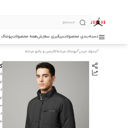
دسته‌بندی محصولات
پیگیری سفارش
همه محصولات
پوشاک م
"استوک جردن"
/
پوشاک مردانه
/
کاپشن و پالتو مردانه
کا
ck
بر
دس
بر
سا
د
ج