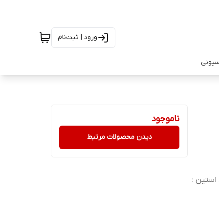
ورود | ثبت‌نام
سیونی
ناموجود
دیدن محصولات مرتبط
شانه:۴۵ سانتر❌قد استین :