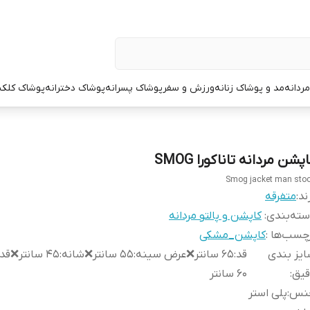
ردانه
مد و پوشاک زنانه
ورزش و سفر
پوشاک پسرانه
پوشاک دخترانه
پوشاک کلک
پشن مردانه تاناکورا SMOG
Smog jacket man sto
ند:
متفرقه
ته‌بندی
:
کاپشن و پالتو مردانه
چسب‌ها :
کاپشن_مشکی
یز بندی
قد:۶۵ سانتر❌عرض سینه:۵۵ سانتر❌
قیق
:
۶۰ سانتر
نس
:
پلی استر