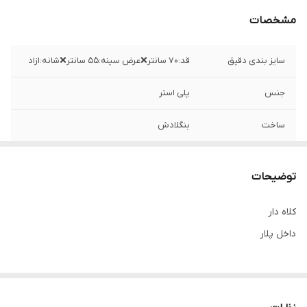
مشخصات
سایز بندی دقیق
قد:۷۰ سانتر❌عرض سینه:۵۵ سانتر❌شانه:ازاد
جنس
پلی استر
ساخت
بنگلادش
توضیحات
کلاه دار
داخل پلار