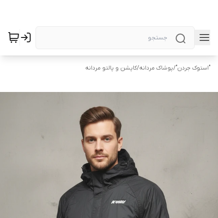
"استوک جردن"
/
پوشاک مردانه
/
کاپشن و پالتو مردانه