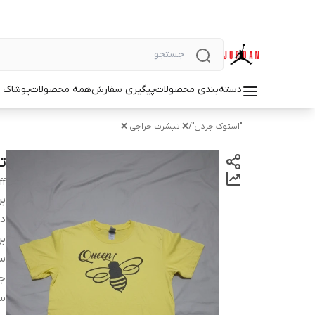
دسته‌بندی محصولات
پیگیری سفارش
همه محصولات
پوشاک م
"استوک جردن"
/
❌ تیشرت حراجی ❌
تی
ff
بر
دس
بر
سا
ج
س