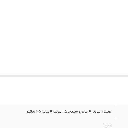
قد:۶۵ سانتر❌ عرض سینه: ۴۵ سانتر❌شانه:۴۵ سانتر
پنبه