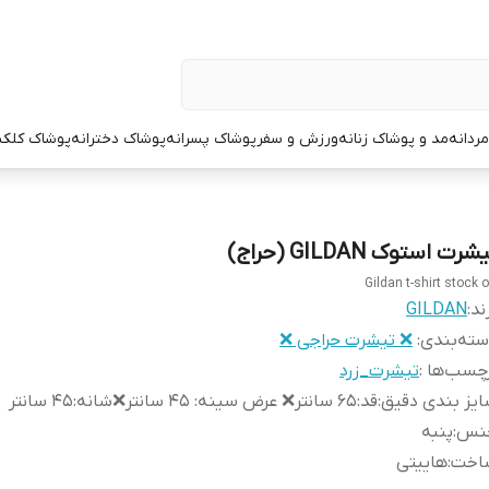
ردانه
مد و پوشاک زنانه
ورزش و سفر
پوشاک پسرانه
پوشاک دخترانه
پوشاک کلک
شرت استوک GILDAN (حراج)
Gildan t-shirt stock o
ند:
GILDAN
ته‌بندی
:
❌ تیشرت حراجی ❌
چسب‌ها :
تیشرت_زرد
یز بندی دقیق
:
قد:۶۵ سانتر❌ عرض سینه: ۴۵ سانتر❌شانه:۴۵ سانتر
نس
:
پنبه
اخت
:
هاییتی