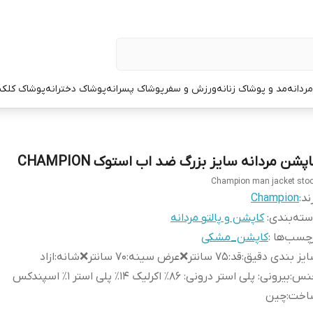
ردانه
مد و پوشاک زنانه
ورزش و سفر
پوشاک پسرانه
پوشاک دخترانه
پوشاک کلک
پشن مردانه سایز بزرگ ضد اب استوک CHAMPION
Champion man jacket sto
ند:
Champion
ته‌بندی
:
کاپشن و پالتو مردانه
چسب‌ها :
کاپشن_مشکی
یز بندی دقیق
:
قد:۷۵ سانتر❌عرض سینه:۷۰ سانتر❌شانه:ازاد
نس
:
بیرونی: پلی استر درونی: ۸۶٪ اکرلیک ۱۴٪ پلی استر ۱٪ اسپندکس
اخت
:
چین