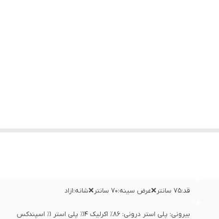
قد:۷۵ سانتر❌عرض سینه:۷۰ سانتر❌شانه:ازاد
بیرونی: پلی استر درونی: ۸۶٪ اکرلیک ۱۴٪ پلی استر ۱٪ اسپندکس