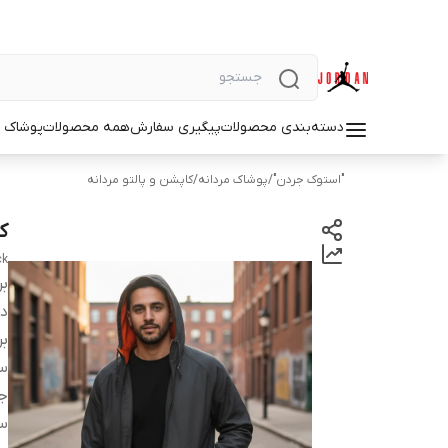
دسته‌بندی محصولات
پیگیری سفارش
همه محصولات
پوشاک م
"استوک جردن"
/
پوشاک مردانه
/
کاپشن و پالتو مردانه
کا
ck
بر
دس
بر
سا
ج
س