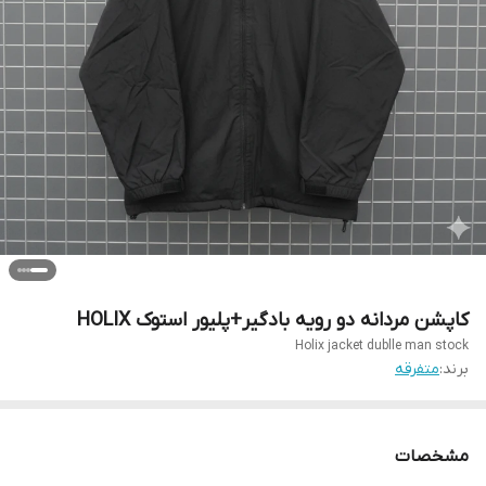
کاپشن مردانه دو رویه بادگیر+پلیور استوک HOLIX
Holix jacket dublle man stock
برند:
متفرقه
مشخصات