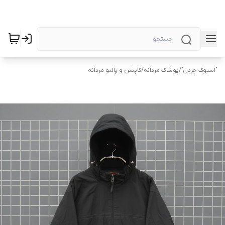
"استوک جردن"
/
پوشاک مردانه
/
کاپشن و پالتو مردانه