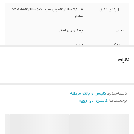
سایز بندی دقیق
قد:۷۸ سانتر ❌عرض سینه:۶۵ سانتر❌شانه:۵۵
سانتر
جنس
پنبه و پلی استر
ساخت
چین
نظرات
دسته‌بندی
:
کاپشن و پالتو مردانه
برچسب‌ها :
کاپشن_دو_رویه