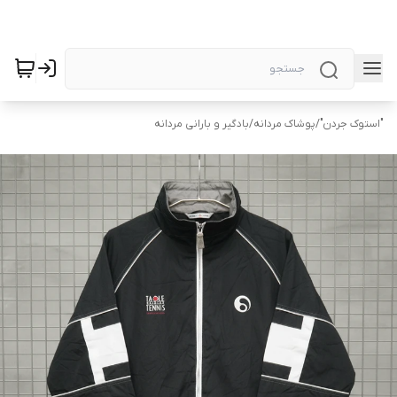
"استوک جردن"
/
پوشاک مردانه
/
بادگیر و بارانی مردانه