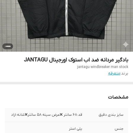
بادگیر مردانه ضد اب استوک اورجینال JANTAGU
jantagu windbreaker man stock
برند:
متفرقه
مشخصات
سایز بندی دقیق
قد:۶۸ سانتر ❌عرض سینه:۵۸ ساتتر❌شانه:ازاد
جنس
پلی استر