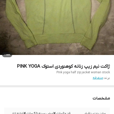
ژاکت نیم زیپ زنانه کوهنوردی استوک PINK YOGA
Pink yoga half zip jacket woman stock
برند:
متفرقه
مشخصات
سایز بندی دقیق
قد:۶۰سانتر❌عرض سینه:۴۵ سانتر❌شانه:ازاد