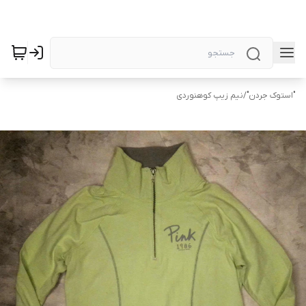
"استوک جردن"
/
نیم زیپ کوهنوردی