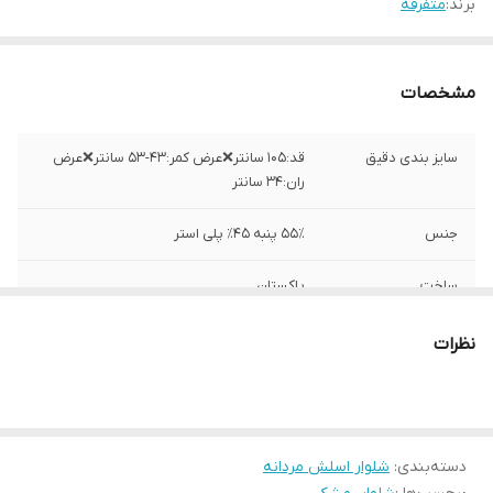
برند:
متفرقه
مشخصات
سایز بندی دقیق
قد:۱۰۵ سانتر❌عرض کمر:۴۳-۵۳ سانتر❌عرض
ران:۳۴ سانتر
جنس
۵۵٪ پنبه ۴۵٪ پلی استر
ساخت
پاکستان
نظرات
دسته‌بندی
:
شلوار اسلش مردانه