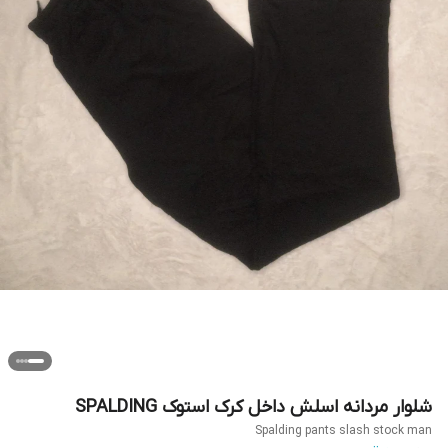
شلوار مردانه اسلش داخل کرک استوک SPALDING
Spalding pants slash stock man