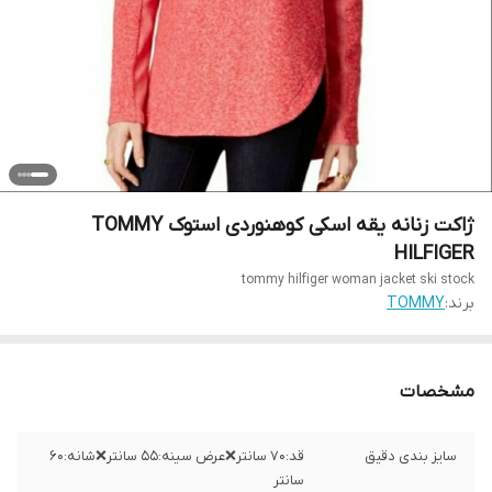
ژاکت زنانه یقه اسکی کوهنوردی استوک TOMMY
HILFIGER
tommy hilfiger woman jacket ski stock
برند:
TOMMY
مشخصات
سایز بندی دقیق
قد:۷۰ سانتر❌عرض سینه:۵۵ سانتر❌شانه:۶۰
سانتر