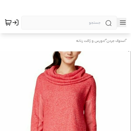
"استوک جردن"
/
دورس و ژاکت زنانه