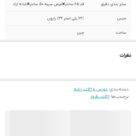
سایز بندی دقیق
قد:۶۵ سانتر❌عرض سینه:۵۰ سانتر❌شانه:ازاد
جنس
۶۲٪ پلی استر ۳۲٪ رایون
ساخت
چین
نظرات
دسته‌بندی
:
دورس و ژاکت زنانه
برچسب‌ها :
ژاکت_قرمز