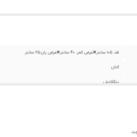
قد: ۱۰۵ سانتر❌عرض کمر: ۴۰ سانتر❌عرض ران:۲۵ سانتر
کتان
بنگلادش
ید.