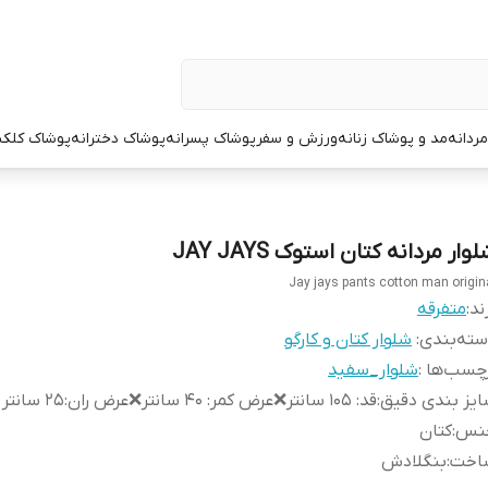
ردانه
مد و پوشاک زنانه
ورزش و سفر
پوشاک پسرانه
پوشاک دخترانه
پوشاک کلک
وار مردانه کتان استوک JAY JAYS
Jay jays pants cotton man origin
ند:
متفرقه
ته‌بندی
:
شلوار کتان و کارگو
چسب‌ها :
شلوار_سفید
یز بندی دقیق
:
قد: ۱۰۵ سانتر❌عرض کمر: ۴۰ سانتر❌عرض ران:۲۵ سانتر
نس
:
کتان
اخت
:
بنگلادش