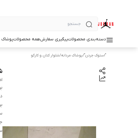
دسته‌بندی محصولات
پیگیری سفارش
همه محصولات
پوشاک م
"استوک جردن"
/
پوشاک مردانه
/
شلوار کتان و کارگو
شل
al
بر
دس
بر
سا
ج
س