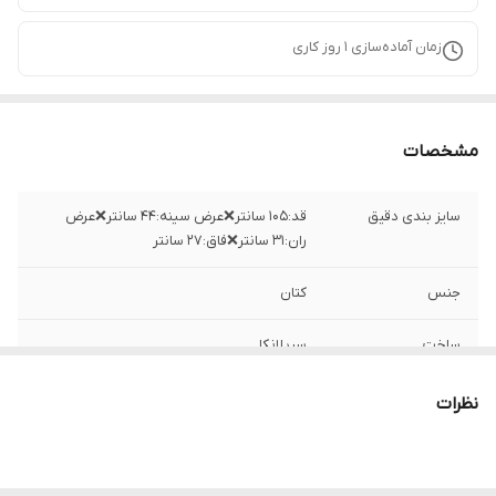
زمان آماده‌سازی
1
روز کاری
مشخصات
سایز بندی دقیق
قد:۱۰۵ سانتر❌عرض سینه:۴۴ سانتر❌عرض
ران:۳۱ سانتر❌فاق:۲۷ سانتر
جنس
کتان
ساخت
سریلانکا
نظرات