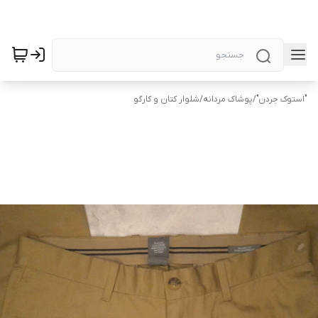
"استوک جردن"
/
پوشاک مردانه
/
شلوار کتان و کارگو