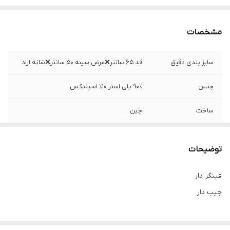
مشخصات
سایز بندی دقیق
قد:۶۵ سانتر❌عرض سینه:۵۰ سانتر❌شانه:ازاد
جنس
۹۰٪ پلی استر ۱۰٪ اسپندکس
ساخت
چین
توضیحات
فینگر دار
جیب دار