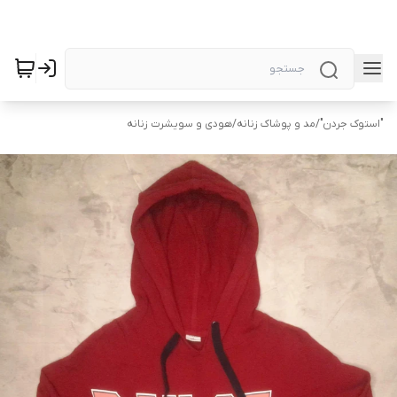
"استوک جردن"
/
مد و پوشاک زنانه
/
هودی و سویشرت زنانه