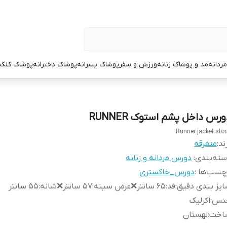
ردانه
مد و پوشاک زنانه
ورزش و سفر
پوشاک پسرانه
پوشاک دخترانه
پوشاک کلک
رس داخل پشم استوک RUNNER
Runner jacket sto
ند:
متفرقه
ته‌بندی
:
دورس مردانه و زنانه
چسب‌ها :
دورس_خاکستری
یز بندی دقیق
:
قد:۶۵ سانتر❌عرض سینه:۵۷ سانتر❌شانه:۵۵ سانتر
نس
:
اکرلیک
اخت
:
لهستان