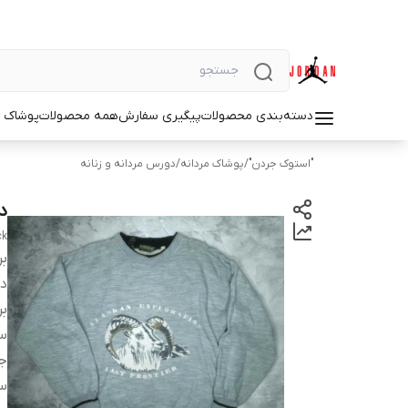
دسته‌بندی محصولات
پیگیری سفارش
همه محصولات
پوشاک م
"استوک جردن"
/
پوشاک مردانه
/
دورس مردانه و زنانه
دو
ck
بر
دس
بر
سا
ج
س