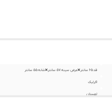
قد:۶۵ سانتر❌عرض سینه:۵۷ سانتر❌شانه:۵۵ سانتر
اکرلیک
لهستان