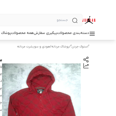
دسته‌بندی محصولات
پیگیری سفارش
همه محصولات
پوشاک م
"استوک جردن"
/
پوشاک مردانه
/
هودی و سویشرت مردانه
س
ck
بر
دس
بر
سا
ج
س