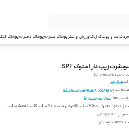
ردانه
مد و پوشاک زنانه
ورزش و سفر
پوشاک پسرانه
پوشاک دخترانه
پوشاک کلک
ویشرت زیپ دار استوک SPF
Spf sweatshirt zip sto
ند:
متفرقه
ته‌بندی
:
هودی و سویشرت مردانه
چسب‌ها :
سویشرت_قرمز
یز بندی دقیق
:
قد:۶۵ سانتر❌عرض سینه:۶۰ سانتر❌شانه:۵۰ سانتر
نس
:
پنبه جودون
اخت
:
هندوستان