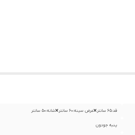
قد:۶۵ سانتر❌عرض سینه:۶۰ سانتر❌شانه:۵۰ سانتر
پنبه جودون