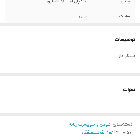
جنس
۹۲٪ پلی امید ۸٪ الاستین
ساخت
چین
توضیحات
فینگر دار
نظرات
دسته‌بندی
:
هودی و سویشرت زنانه
برچسب‌ها :
سویشرت_مشکی