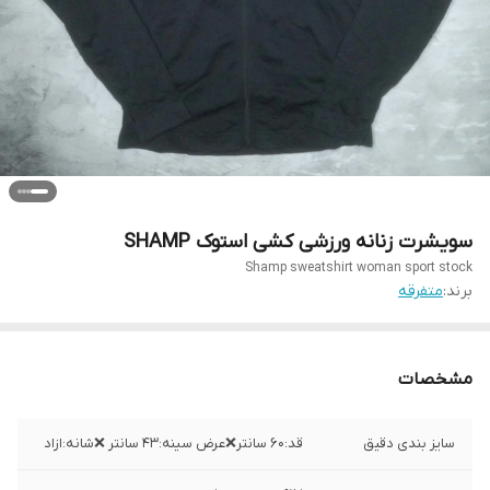
سویشرت زنانه ورزشی کشی استوک SHAMP
Shamp sweatshirt woman sport stock
برند:
متفرقه
مشخصات
سایز بندی دقیق
قد:۶۰ سانتر❌عرض سینه:۴۳ سانتر ❌شانه:ازاد