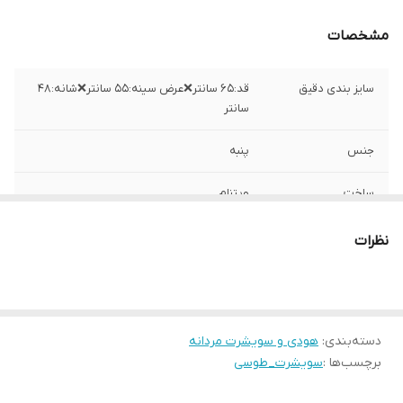
مشخصات
سایز بندی دقیق
قد:۶۵ سانتر❌عرض سینه:۵۵ سانتر❌شانه:۴۸
سانتر
جنس
پنبه
ساخت
ویتنام
نظرات
دسته‌بندی
:
هودی و سویشرت مردانه
برچسب‌ها :
سویشرت_طوسی