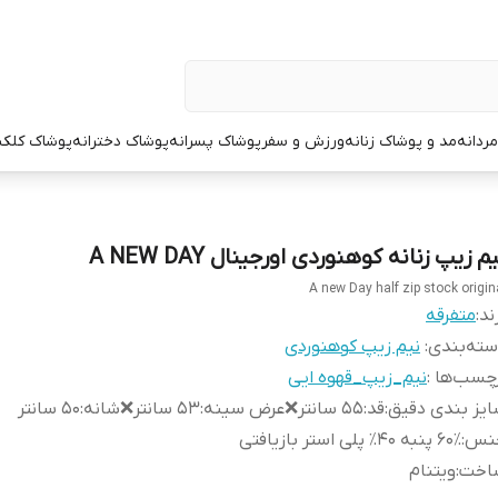
ردانه
مد و پوشاک زنانه
ورزش و سفر
پوشاک پسرانه
پوشاک دخترانه
پوشاک کلک
م زیپ زنانه کوهنوردی اورجینال A NEW DAY
A new Day half zip stock origin
ند:
متفرقه
ته‌بندی
:
نیم زیپ کوهنوردی
چسب‌ها :
نیم_زیپ_قهوه ایی
یز بندی دقیق
:
قد:۵۵ سانتر❌عرض سینه:۵۳ سانتر❌شانه:۵۰ سانتر
نس
:
۶۰٪ پنبه ۴۰٪ پلی استر بازیافتی
اخت
:
ویتنام