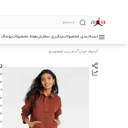
دسته‌بندی محصولات
پیگیری سفارش
همه محصولات
پوشاک م
"استوک جردن"
/
نیم زیپ کوهنوردی
نی
al
بر
دس
بر
سا
ج
س