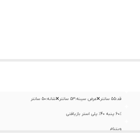
قد:۵۵ سانتر❌عرض سینه:۵۳ سانتر❌شانه:۵۰ سانتر
۶۰٪ پنبه ۴۰٪ پلی استر بازیافتی
ویتنام