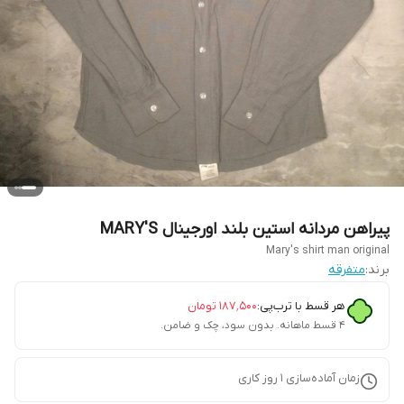
پیراهن مردانه استین بلند اورجینال MARY'S
Mary's shirt man original
برند:
متفرقه
هر قسط با ترب‌پی:
۱۸۷٬۵۰۰
تومان
۴ قسط ماهانه. بدون سود، چک و ضامن.
زمان آماده‌سازی
1
روز کاری