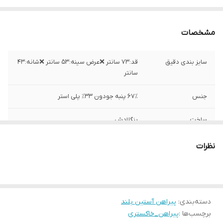
مشخصات
سایز بندی دقیق
قد:۷۳ سانتر ❌عرض سینه:۵۳ سانتر ❌شانه:۴۳
سانتر
جنس
۶۷٪ پنبه جودون ۳۳٪ پلی استر
ساخت
بنگلادش
نظرات
دسته‌بندی
:
پیراهن آستین بلند
برچسب‌ها :
پیراهن_خاکستری