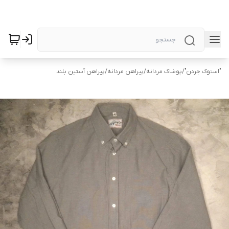
"استوک جردن"
/
پوشاک مردانه
/
پیراهن مردانه
/
پیراهن آستین بلند