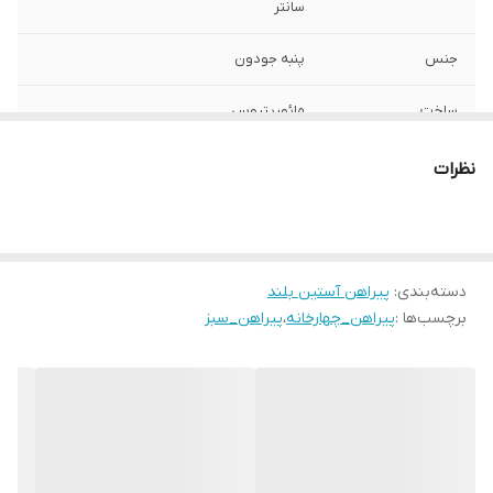
سانتر
جنس
پنبه جودون
ساخت
مائوریتیوس
نظرات
دسته‌بندی
:
پیراهن آستین بلند
برچسب‌ها :
پیراهن_چهارخانه
،
پیراهن_سبز