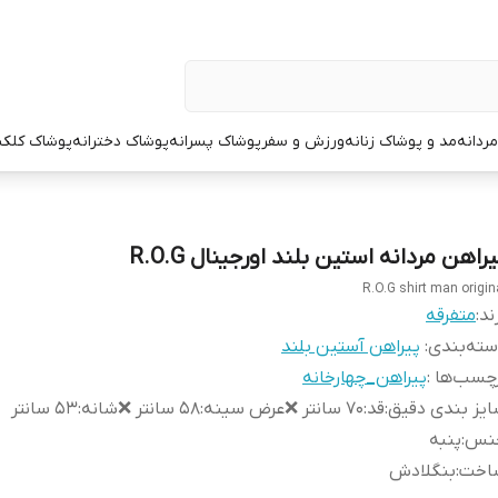
ردانه
مد و پوشاک زنانه
ورزش و سفر
پوشاک پسرانه
پوشاک دخترانه
پوشاک کلک
راهن مردانه استین بلند اورجینال R.O.G
R.O.G shirt man origin
ند:
متفرقه
ته‌بندی
:
پیراهن آستین بلند
چسب‌ها :
پیراهن_چهارخانه
یز بندی دقیق
:
قد:۷۰ سانتر ❌عرض سینه:۵۸ سانتر ❌شانه:۵۳ سانتر
نس
:
پنبه
اخت
:
بنگلادش