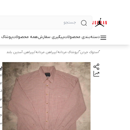
دسته‌بندی محصولات
پیگیری سفارش
همه محصولات
پوشاک م
"استوک جردن"
/
پوشاک مردانه
/
پیراهن مردانه
/
پیراهن آستین بلند
پی
al
بر
دس
بر
سا
ج
س