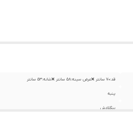
قد:۷۰ سانتر ❌عرض سینه:۵۸ سانتر ❌شانه:۵۳ سانتر
پنبه
بنگلادش