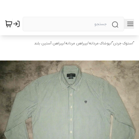
"استوک جردن"
/
پوشاک مردانه
/
پیراهن مردانه
/
پیراهن آستین بلند