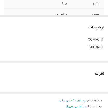
جنس
پنبه
ساخت
بنگلادش
توضیحات
COMFORT
TAILORFIT
نظرات
دسته‌بندی
:
پیراهن آستین بلند
برچسب‌ها :
پیراهن_راه_راه