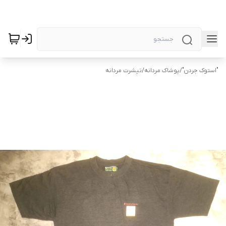
"استوک جردن"
/
پوشاک مردانه
/
تیشرت مردانه