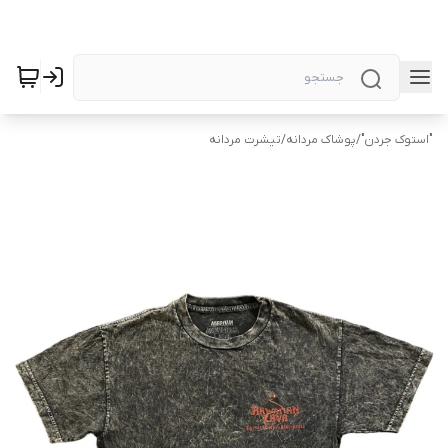
"استوک جردن"
/
پوشاک مردانه
/
تیشرت مردانه