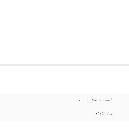
۵۰٪پنبه ۵۰٪پلی استر
نیکاراگوئه