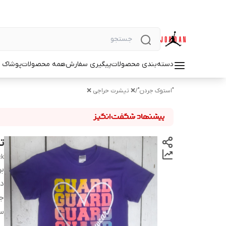
دسته‌بندی محصولات
پیگیری سفارش
همه محصولات
پوشاک م
"استوک جردن"
/
❌ تیشرت حراجی ❌
تی
ck
بر
دس
ج
س