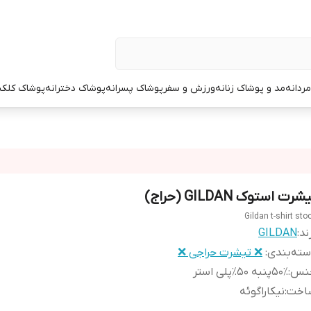
ردانه
مد و پوشاک زنانه
ورزش و سفر
پوشاک پسرانه
پوشاک دخترانه
پوشاک کلک
شرت استوک GILDAN (حراج)
Gildan t-shirt sto
ند:
GILDAN
ته‌بندی
:
❌ تیشرت حراجی ❌
نس
:
۵۰٪پنبه ۵۰٪پلی استر
اخت
:
نیکاراگوئه