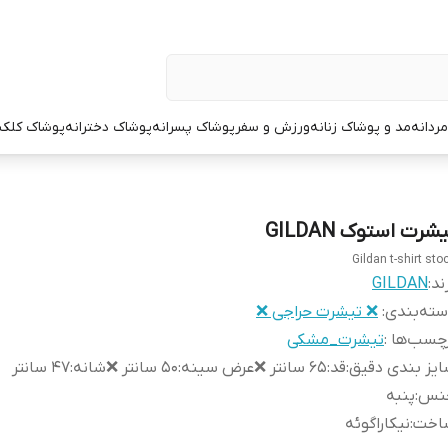
ردانه
مد و پوشاک زنانه
ورزش و سفر
پوشاک پسرانه
پوشاک دخترانه
پوشاک کلک
شرت استوک GILDAN
Gildan t-shirt sto
ند:
GILDAN
ته‌بندی
:
❌ تیشرت حراجی ❌
چسب‌ها :
تیشرت_مشکی
یز بندی دقیق
:
قد:۶۵ سانتر ❌عرض سینه:۵۰ سانتر ❌شانه:۴۷ سانتر
نس
:
پنبه
اخت
:
نیکاراگوئه