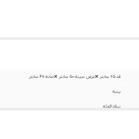
قد:۶۵ سانتر ❌عرض سینه:۵۰ سانتر ❌شانه:۴۷ سانتر
پنبه
نیکاراگوئه