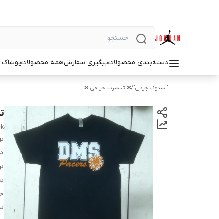
دسته‌بندی محصولات
پیگیری سفارش
همه محصولات
پوشاک م
"استوک جردن"
/
❌ تیشرت حراجی ❌
تی
ck
بر
دس
بر
سا
ج
س