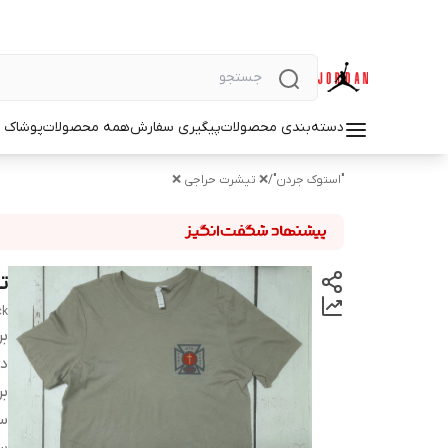
دسته‌بندی محصولات
پیگیری سفارش
همه محصولات
پوشاک م
"استوک جردن"
/
❌ تیشرت حراجی ❌
تی
ck
بر
دس
بر
سا