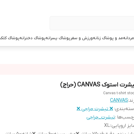
ردانه
مد و پوشاک زنانه
ورزش و سفر
پوشاک پسرانه
پوشاک دخترانه
پوشاک کلک
شرت استوک CANVAS (حراج)
Canvas t-shirt sto
ند:
CANVAS
ته‌بندی
:
❌ تیشرت حراجی ❌
چسب‌ها :
تیشرت_حراجی
یز اروپایی:
:
XL