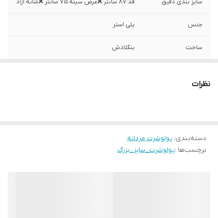
سایز بندی دقیق
قد:۸۷ سانتر ❌عرض سینه:۷۵ سانتر ❌شانه:ازاد
جنس
پلی استر
ساخت
بنگلادش
نظرات
دسته‌بندی
:
پولوشرت مردانه
برچسب‌ها :
پولوشرت_سایز_بزرگ