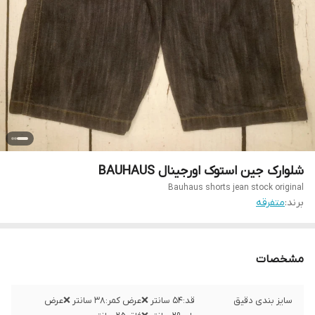
شلوارک جین استوک اورجینال BAUHAUS
Bauhaus shorts jean stock original
برند:
متفرقه
مشخصات
سایز بندی دقیق
قد:۵۴ سانتر ❌عرض کمر:۳۸ سانتر ❌عرض