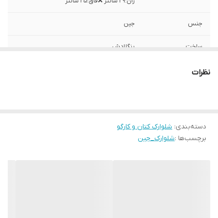
ران:۲۹ سانتر ❌فاق:۲۵ سانتر
جنس
جین
ساخت
بنگلادش
نظرات
دسته‌بندی
:
شلوارک کتان و کارگو
برچسب‌ها :
شلوارک_جین