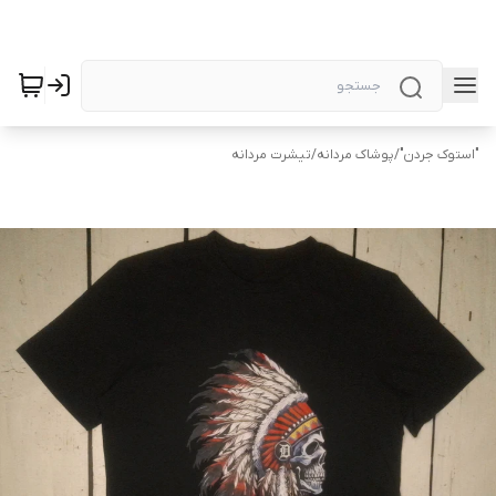
"استوک جردن"
/
پوشاک مردانه
/
تیشرت مردانه