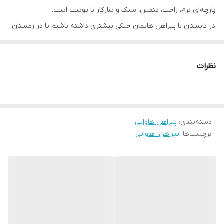
پارچه‌ای نرم، راحت، تنفس، سبک و سازگار با پوست است.
در تابستان با پیراهن هایمان خنکی بیشتری داشته باشیم یا در زمستان
پیراهن هایمان را با تی شرت ترکیب کنیم. بدون توجه به فصل یا
مناسبت، سر را برگردانید.
نظرات
پیراهن های ما در مقایسه با محصولات رقیب دارای رنگ بسیار غنی تر و
متریال متراکم تر هستند. ما از یک تکنیک جدید چاپ سه بعدی پارچه در
خانه استفاده می کنیم که منجر به پیراهن های بدون محو شدن، بدون
دسته‌بندی
:
پیراهن هاوایی
چروک (بدون نیاز به اتو) و قابل شستشو با ماشین لباسشویی می شود.
برچسب‌ها :
پیراهن_هاوایی
پیراهن هایی که برای ماندگاری ساخته شده اند!