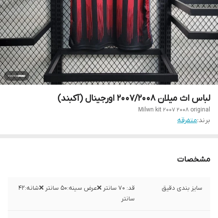
لباس اث میلان ۲۰۰۷/۲۰۰۸ اورجینال (آکبند)
Milwn kit 2007 2008 original
برند:
متفرقه
مشخصات
سایز بندی دقیق
قد: ۷۰ سانتر ❌عرض سینه:۵۰ سانتر ❌شانه:۴۲
سانتر