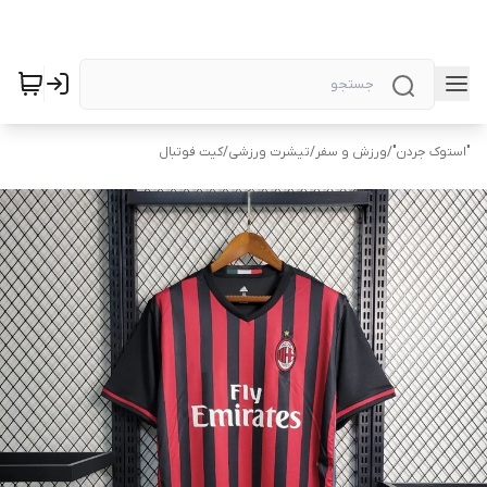
"استوک جردن"
/
ورزش و سفر
/
تیشرت ورزشی
/
کیت فوتبال