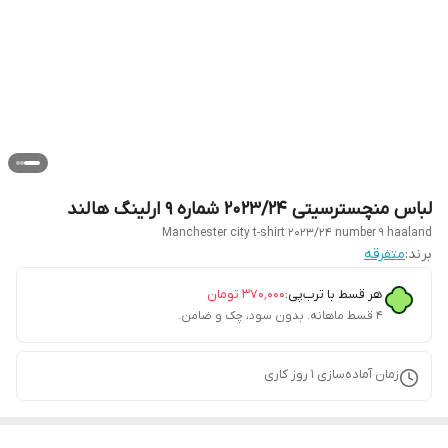
لباس منچسترسیتی ۲۰۲۳/۲۴ شماره ۹ ارلینگ هالند
Manchester city t-shirt 2023/24 number 9 haaland
برند:
متفرقه
هر قسط با ترب‌پی:
۳۷۰٬۰۰۰
تومان
۴ قسط ماهانه. بدون سود، چک و ضامن.
زمان آماده‌سازی
1
روز کاری