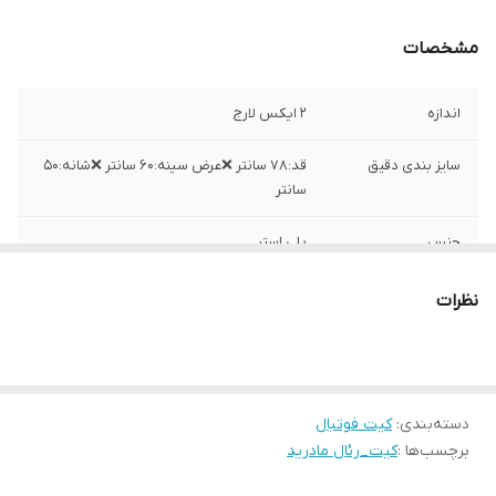
مشخصات
اندازه
۲ ایکس لارج
سایز بندی دقیق
قد:۷۸ سانتر ❌عرض سینه:۶۰ سانتر ❌شانه:۵۰
سانتر
جنس
پلی استر
ساخت
تایلند
نظرات
دسته‌بندی
:
کیت فوتبال
برچسب‌ها :
کیت_رئال مادرید