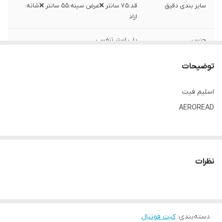
سایز بندی دقیق
قد:۷۵ سانتر ❌عرض سینه:۵۵ سانتر ❌شانه:
ازاد
جنس
پلی استر تنفسی
ساخت
تایلند
توضیحات
اسلیم فیت
AEROREAD
نظرات
دسته‌بندی
:
کیت فوتبال