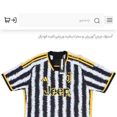
"استوک جردن"
/
ورزش و سفر
/
تیشرت ورزشی
/
کیت فوتبال