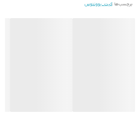
برچسب‌ها :
کیت_یوونتوس