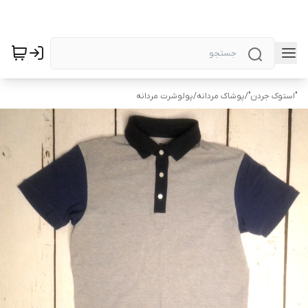
"استوک جردن"
/
پوشاک مردانه
/
پولوشرت مردانه