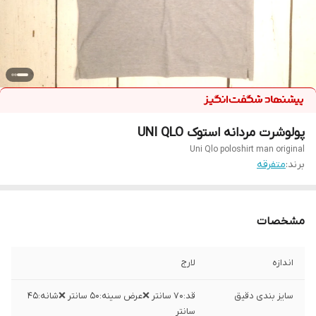
پولوشرت مردانه استوک UNI QLO
Uni Qlo poloshirt man original
برند:
متفرقه
مشخصات
اندازه
لارج
سایز بندی دقیق
قد:۷۰ سانتر ❌عرض سینه:۵۰ سانتر ❌شانه:۴۵
سانتر