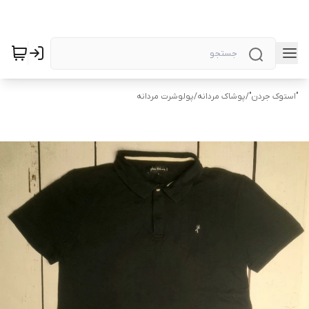
"استوک جردن"
/
پوشاک مردانه
/
پولوشرت مردانه