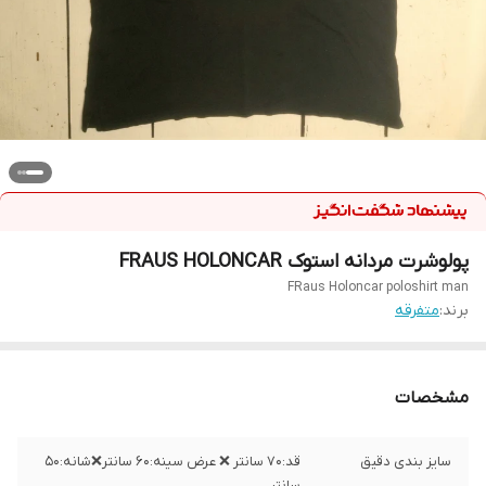
پولوشرت مردانه استوک FRAUS HOLONCAR
FRaus Holoncar poloshirt man
برند:
متفرقه
مشخصات
سایز بندی دقیق
قد:۷۰ سانتر ❌ عرض سینه:۶۰ سانتر❌شانه:۵۰
سانتر