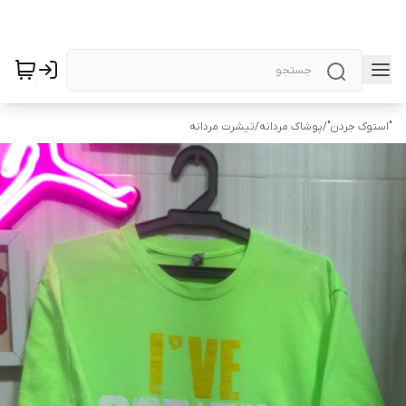
"استوک جردن"
/
پوشاک مردانه
/
تیشرت مردانه