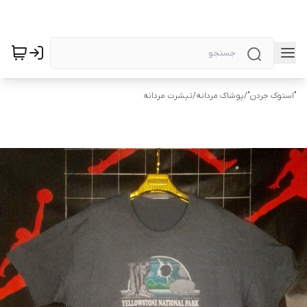
"استوک جردن"
/
پوشاک مردانه
/
تیشرت مردانه