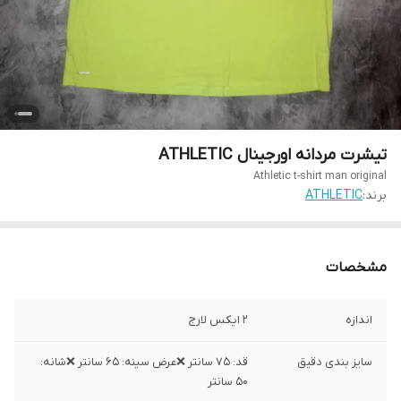
تیشرت مردانه اورجینال ATHLETIC
Athletic t-shirt man original
برند:
ATHLETIC
مشخصات
اندازه
2 ایکس لارج
سایز بندی دقیق
قد: ۷۵ سانتر ❌عرض سینه: ۶۵ سانتر ❌شانه:
۵۰ سانتر