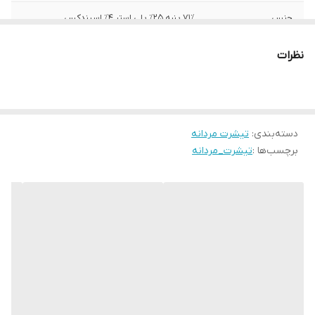
جنس
۷۱٪ پنبه ۲۵٪ پلی استر ۴٪ اسپندکس
ساخت
JORDAN
نظرات
دسته‌بندی
:
تیشرت مردانه
برچسب‌ها :
تیشرت_مردانه