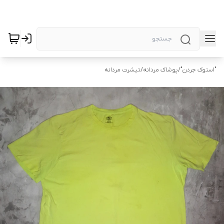
"استوک جردن"
/
پوشاک مردانه
/
تیشرت مردانه