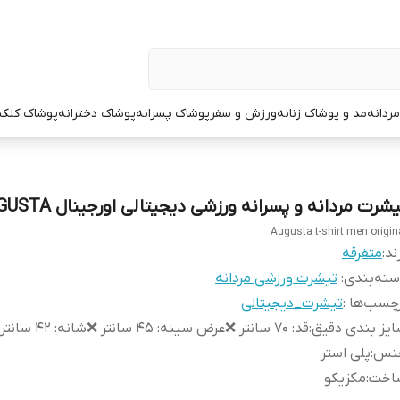
ردانه
مد و پوشاک زنانه
ورزش و سفر
پوشاک پسرانه
پوشاک دخترانه
پوشاک کلک
شرت مردانه و پسرانه ورزشی دیجیتالی اورجینال AUGUSTA
Augusta t-shirt men origin
ند:
متفرقه
ته‌بندی
:
تیشرت ورزشی مردانه
چسب‌ها :
تیشرت_دیجیتالی
یز بندی دقیق
:
قد: ۷۰ سانتر ❌عرض سینه: ۴۵ سانتر ❌شانه: ۴۲ سانتر
نس
:
پلی استر
اخت
:
مکزیکو