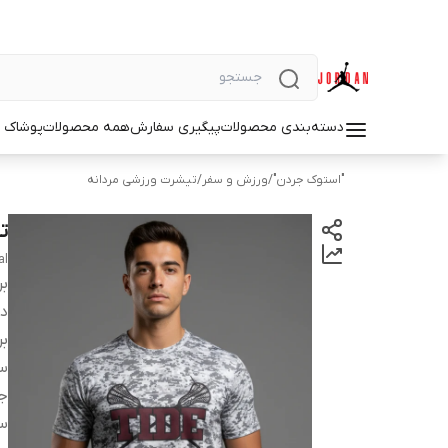
دسته‌بندی محصولات
پیگیری سفارش
همه محصولات
پوشاک م
"استوک جردن"
/
ورزش و سفر
/
تیشرت ورزشی مردانه
تی
al
بر
دس
بر
سا
ج
س