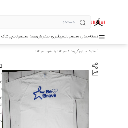
دسته‌بندی محصولات
پیگیری سفارش
همه محصولات
پوشاک م
"استوک جردن"
/
پوشاک مردانه
/
تیشرت مردانه
تی
ze
بر
دس
بر
ان
سا
ج