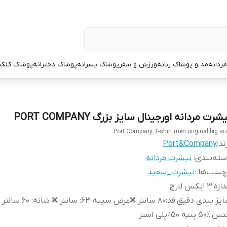
ردانه
مد و پوشاک زنانه
ورزش و سفر
پوشاک پسرانه
پوشاک دخترانه
پوشاک کلک
شرت مردانه اورجینال سایز بزرگ PORT COMPANY
Port Company T-shirt men original big si
ند:
Port&Company
ته‌بندی
:
تیشرت مردانه
چسب‌ها :
تیشرت_سفید
دازه
:
۳ ایکس لارج
یز بندی دقیق
:
قد:۸۰ سانتر ❌عرض سینه ۶۳: سانتر ❌ شانه: ۶۰ سانتر
نس
:
۵۰٪ پنبه ۵۰٪پلی استر