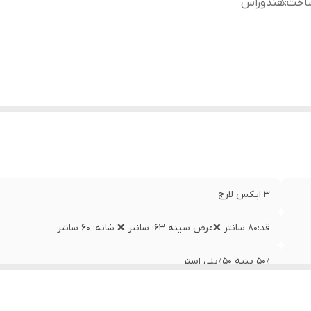
اخت
:
هندوراس
۳ ایکس لارج
قد:۸۰ سانتر ❌عرض سینه ۶۳: سانتر ❌ شانه: ۶۰ سانتر
۵۰٪ پنبه ۵۰٪پلی استر
هندوراس