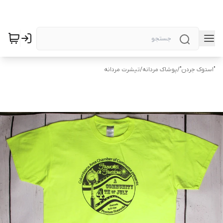
"استوک جردن"
/
پوشاک مردانه
/
تیشرت مردانه