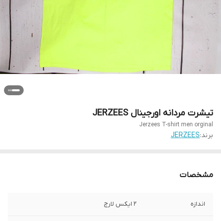
تیشرت مردانه اورجینال JERZEES
Jerzees T-shirt men orginal
برند:
JERZEES
مشخصات
اندازه
۲ ایکس لارج